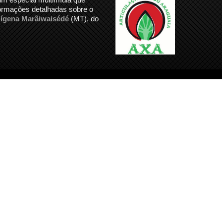
formações detalhadas sobre o
dígena Marãiwaisédé
(MT), do