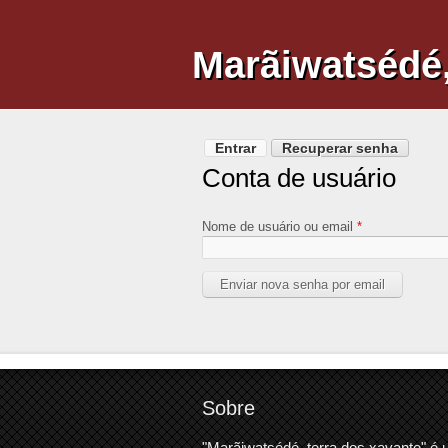
Marãiwatsédé,
Abas primárias
Entrar
Recuperar senha
(aba at
Conta de usuário
Nome de usuário ou email
*
Sobre
"Marãiwatsédé, terra dos xavante" é 