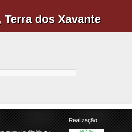
Pular para o conteúdo principal
 Terra dos Xavante
iva)
Realização
um especial multimídia que